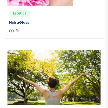
Estética
HidraGloss
3h